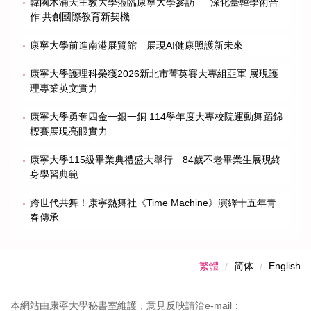
韓國木浦天主教大學蒞臨康寧大學參訪 — 深化臺韓學術合
作 共創國際教育新契機
康寧大學前進南港展覽館 展現AI健康照護新未來
康寧大學護理科榮獲2026新北市菁英賽大專組亞軍 展現護
理專業英文實力
康寧大學勇奪四金一銀一銅 114學年度大專校院運動舞蹈錦
標賽展現亮眼實力
康寧大學115級畢業典禮盛大舉行 84歲不老畢業生展現終
身學習典範
跨世代共舞！康寧熱舞社《Time Machine》演繹十五年青
春傳承
繁體
简体
English
本網站由康寧大學秘書室維護，意見反映請洽e-mail：