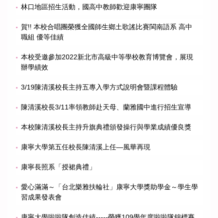
林口地區招生活動，國高中教師歡迎康寧團隊
賀!! 本校合唱團榮獲全國師生鄉土歌謠比賽閩南語系 高中
職組 優等佳績
本校受邀參加2022新北市高級中等學校教育博覽會，展現
辦學績效
3/19陳清溪校長主持五專入學方式說明會暨課程體驗
陳清溪校長3/11率領教師赴天母、蘭雅國中進行招生宣導
本校陳清溪校長主持升旗典禮頒發操行與學業成績優良獎
康寧大學第五任校長陳清溪上任—風華再現
康寧長照系「授裙典禮」
愛心滿滿～「台北樂雅扶輪社」康寧大學獎助學金～學生學
習成果發表會
康寧大學啦啦隊創造佳績-----榮獲109學年度啦啦隊錦標賽