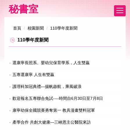
跳
秘書室
到
主
要
首頁
校園新聞
110學年度新聞
內
容
110學年度新聞
區
選康寧長照系、嬰幼兒保育學系，人生雙贏
五專選康寧 人生有雙贏
護理科加冠典禮—揚帆啟航，乘風破浪
歡迎報名五專聯合免試----時間自6月30日至7月8日
康寧幼保全國競賽勇奪第一 教具漫畫雙料冠軍
產學合作 共創大健康—三峽恩主公醫院來訪