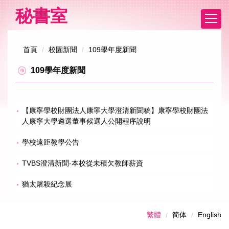
跳
秘書室
到
主
要
首頁
校園新聞
109學年度新聞
內
容
109學年度新聞
區
【康寧學校財團法人康寧大學澄清新聞稿】康寧學校財團法
人康寧大學遴選董事候選人公開程序說明
學校遠距教學公告
TVBS澄清新聞-本校從未積欠教師薪資
猶太屠殺紀念展
繁體
简体
English