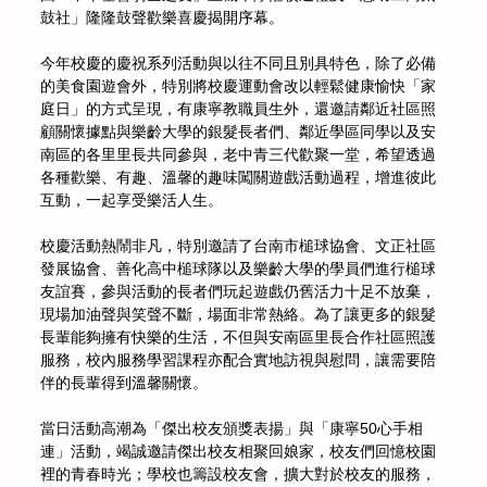
鼓社」隆隆鼓聲歡樂喜慶揭開序幕。
今年校慶的慶祝系列活動與以往不同且別具特色，除了必備
的美食園遊會外，特別將校慶運動會改以輕鬆健康愉快「家
庭日」的方式呈現，有康寧教職員生外，還邀請鄰近社區照
顧關懷據點與樂齡大學的銀髮長者們、鄰近學區同學以及安
南區的各里里長共同參與，老中青三代歡聚一堂，希望透過
各種歡樂、有趣、溫馨的趣味闖關遊戲活動過程，增進彼此
互動，一起享受樂活人生。
校慶活動熱鬧非凡，特別邀請了台南市槌球協會、文正社區
發展協會、善化高中槌球隊以及樂齡大學的學員們進行槌球
友誼賽，參與活動的長者們玩起遊戲仍舊活力十足不放棄，
現場加油聲與笑聲不斷，場面非常熱絡。為了讓更多的銀髮
長輩能夠擁有快樂的生活，不但與安南區里長合作社區照護
服務，校內服務學習課程亦配合實地訪視與慰問，讓需要陪
伴的長輩得到溫馨關懷。
當日活動高潮為「傑出校友頒獎表揚」與「康寧50心手相
連」活動，竭誠邀請傑出校友相聚回娘家，校友們回憶校園
裡的青春時光；學校也籌設校友會，擴大對於校友的服務，