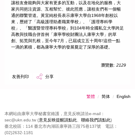
讓校友會能夠與大家有更多的互動，以及在地化的服務，大
家共同挹注資源、互相幫忙、彼此照應，讓校友們有一個暢
通的聯繫管道。黃宜純校長表示康寧大學自1968年創校以
來，歷經了「高級護理助產職業學校」、「護理專科學
校」、「醫護暨管理專科學校」到104年時全國私立大學跨足
高教與技職合併首例「康寧學校財團法人康寧大學」的草
創、拓荒與扎根，至今年7月，已屆成立五十周年!這些一點
一滴的累積，都為康寧大學的發展奠定了深厚的基礎。
瀏覽數:
2129
友善列印
分享
繁體
简体
English
本網站由康寧大學秘書室維護，意見反映請洽e-mail：
sec@ukn.edu.tw (
意見反映提醒請點此
、
聯絡我們請點此
)
臺北校區：114 臺北市內湖區康寧路三段75巷137號 電話：
(02)2632-1181