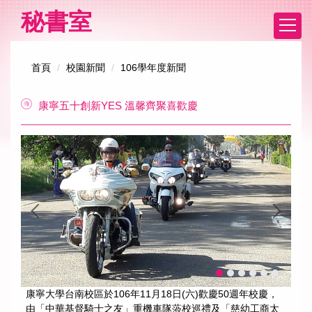
跳
秘書室
到
主
要
首頁
校園新聞
106學年度新聞
內
容
區
康寧五十創新YES 溫馨齊聚喜歡慶
康寧大學台南校區於106年11月18日(六)歡慶50週年校慶，
由「中華基督騎士之友」重機車隊蒞校巡禮及「慈幼工商太