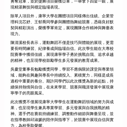
勇奪冠軍，並於捷舞項目榮獲亞軍，一舉拿下四金一銀，展
現精湛舞技與穩定臨場表現。
除單人項目外，康寧大學在團體項目同樣傳出佳績。企業管
理科沈芯妤、王郁喬同學參與團體熱舞組競賽，憑藉良好默
契與精彩演出，榮獲季軍肯定，展現團隊合作精神與舞臺表
現力。
陳清溪校長表示，運動舞蹈不僅是技巧與體能的展現，更需
要長時間練習、紀律養成與臨場自信。此次學生能在大專校
院賽事中獲得佳績，展現康寧學子勇於挑戰自我、追求卓越
的精神，也呈現學校鼓勵學生多元發展的教育成果。
吳慶堂董事長勉勵獲獎同學，學習不應侷限於課堂與專業領
域，能夠在興趣與專長中持續投入、累積實力，同樣是成長
過程中重要的養分。期許同學們以此次獲獎為新的起點，持
續保持熱情與自信，在未來學習、競賽與職涯發展中展現康
寧學子的亮眼風采。
此次獲獎不僅展現康寧大學學生在運動舞蹈領域的努力與成
果，也呈現學生兼具專業學習、多元發展與自我挑戰的精
神。選手們在賽前持續練習、調整動作細節與舞臺呈現，並
在指導教師邱淑媛的陪伴與指導下，於競賽中展現自信與實
力，為校爭取榮耀。