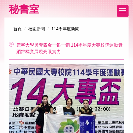
跳
秘書室
到
主
要
首頁
校園新聞
114學年度新聞
內
容
區
康寧大學勇奪四金一銀一銅 114學年度大專校院運動舞
蹈錦標賽展現亮眼實力