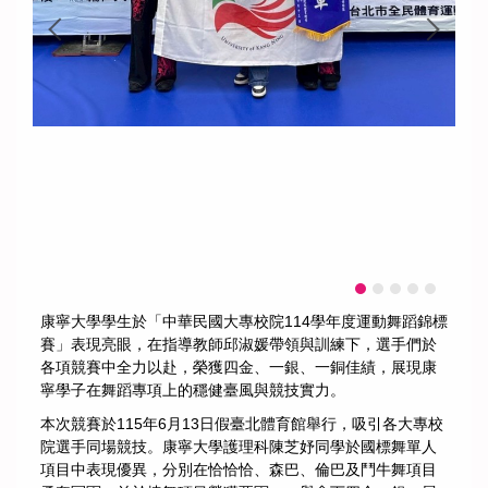
康寧大學學生於「中華民國大專校院114學年度運動舞蹈錦標
賽」表現亮眼，在指導教師邱淑媛帶領與訓練下，選手們於
各項競賽中全力以赴，榮獲四金、一銀、一銅佳績，展現康
寧學子在舞蹈專項上的穩健臺風與競技實力。
本次競賽於115年6月13日假臺北體育館舉行，吸引各大專校
院選手同場競技。康寧大學護理科陳芝妤同學於國標舞單人
項目中表現優異，分別在恰恰恰、森巴、倫巴及鬥牛舞項目