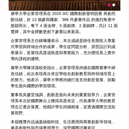
康寧大學企業管理系在 2025 IIIC 國際創新發明競賽 再創亮
眼佳績，於 13 個參與國家、386 件參賽作品 的激烈角逐中
脫穎而出，奪下 4 面金牌、5 面銀牌、2 面銅牌，共計 11 面
獎牌，其中金牌數更創下參賽以來新高。
企業管理系主任鍾珮珊表示，本次成績是師生長期投入專案
式學習與跨域合作的成果，學生從問題分析、原型設計到成
果展示，皆展現高度成熟度與專業能力，充分體現系上實作
導向課程的優勢。
康寧大學陳清溪校長指出，企業管理系持續在國際賽事中締
造佳績，此次表現再次肯定學校在創新教育與跨領域培育上
的努力。他表示，康寧大學將持續打造支持創意發展、鼓勵
學生面向國際的學習環境。
董事長吳慶堂強調，創新是面向未來的重要競爭力，企業管
理系本次於國際舞台上獲得高度肯定，代表康寧大學的教育
理念正逐步落實。他期許學生持續精進，並透過國際交流拓
展視野。
本屆獲獎作品涵蓋綠能科技、生活應用與商業創新等領域，
兼具創新性與市場應用潛力，深受國際評審肯定。