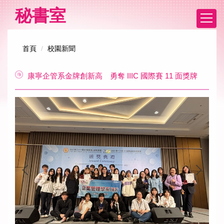
跳
秘書室
到
主
要
首頁
校園新聞
內
容
區
康寧企管系金牌創新高 勇奪 IIIC 國際賽 11 面獎牌